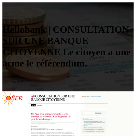
Hellobank | CON­SULTATION
SUR UNE BANQUE
CITOYENNE Le citoyen a une
arme le référendum.