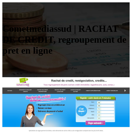
Cometmediassud | RACHAT
DE CREDIT, reg­roupe­ment de
pret en ligne